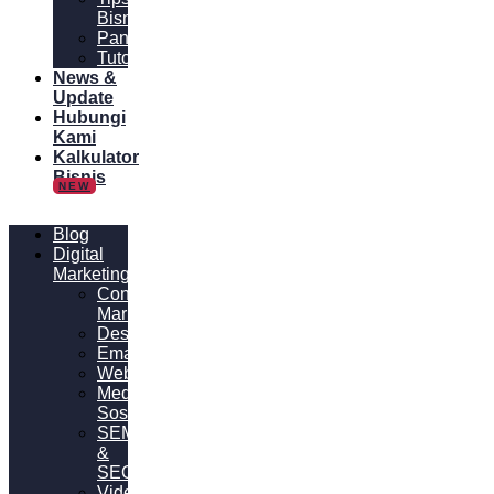
Bisnis
Panduan
Tutorial
News &
Update
Hubungi
Kami
Kalkulator
Bisnis
NEW
Blog
Digital
Marketing
Content
Marketing
Desain
Email
Website
Media
Sosial
SEM
&
SEO
Video