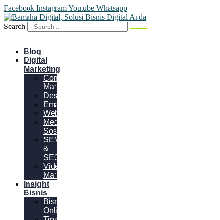
Facebook
Instagram
Youtube
Whatsapp
Search
Blog
Digital
Marketing
Content
Marketing
Desain
Email
Website
Media
Sosial
SEM
&
SEO
Video
Marketing
Insight
Bisnis
Bisnis
Online
Tips