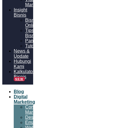
Marketing
Insight
Bisnis
Bisnis
Online
Tips
Bisnis
Panduan
Tutorial
News &
Update
Hubungi
Kami
Kalkulator
Bisnis
NEW
Blog
Digital
Marketing
Content
Marketing
Desain
Email
Website