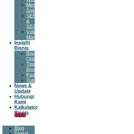
Media
Sosial
SEM
&
SEO
Video
Marketing
Insight
Bisnis
Bisnis
Online
Tips
Bisnis
Panduan
Tutorial
News &
Update
Hubungi
Kami
Kalkulator
Bisnis
NEW
Blog
Digital