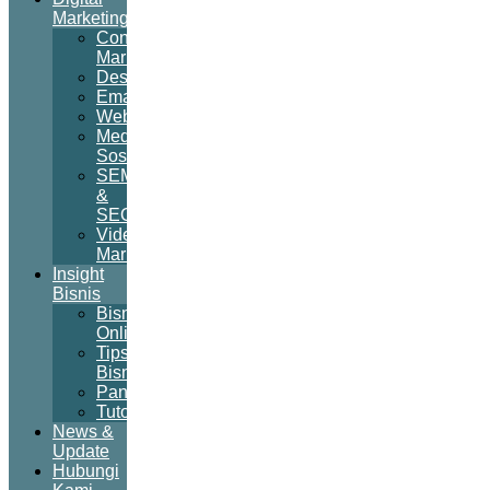
Marketing
Content
Marketing
Desain
Email
Website
Media
Sosial
SEM
&
SEO
Video
Marketing
Insight
Bisnis
Bisnis
Online
Tips
Bisnis
Panduan
Tutorial
News &
Update
Hubungi