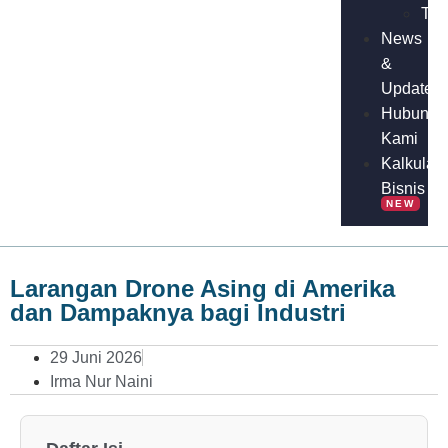
Tuto
News
&
Update
Hubungi
Kami
Kalkulato
Bisnis
NEW
Larangan Drone Asing di Amerika
dan Dampaknya bagi Industri
29 Juni 2026
Irma Nur Naini