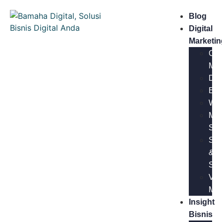
Blog
Digital
Marketin
Con
Mar
Des
Ema
Web
Med
Sos
SE
&
SE
Vid
Mar
Insight
Bisnis