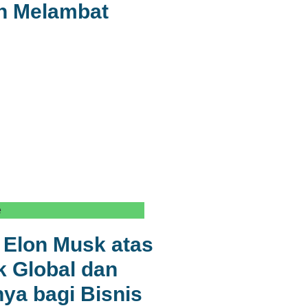
n Melambat
e
Elon Musk atas
ik Global dan
a bagi Bisnis