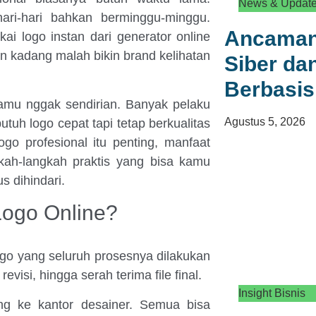
News & Updat
hari-hari bahkan berminggu-minggu.
Ancaman
ai logo instan dari generator online
an kadang malah bikin brand kelihatan
Siber d
Berbasis
amu nggak sendirian. Banyak pelaku
Agustus 5, 2026
tuh logo cepat tapi tetap berkualitas
ogo profesional itu penting, manfaat
kah-langkah praktis yang bisa kamu
 dihindari.
Logo Online?
ogo yang seluruh prosesnya dilakukan
evisi, hingga serah terima file final.
Insight Bisnis
ang ke kantor desainer. Semua bisa