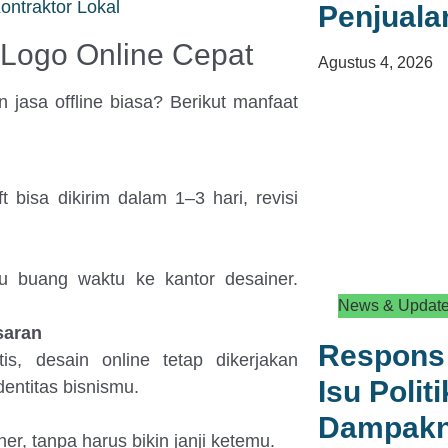
ontraktor Lokal
Penjuala
Logo Online Cepat
Agustus 4, 2026
jasa offline biasa? Berikut manfaat
t bisa dikirim dalam 1–3 hari, revisi
au buang waktu ke kantor desainer.
News & Updat
saran
Respons 
is, desain online tetap dikerjakan
Isu Polit
ntitas bisnismu.
Dampakny
ner, tanpa harus bikin janji ketemu.