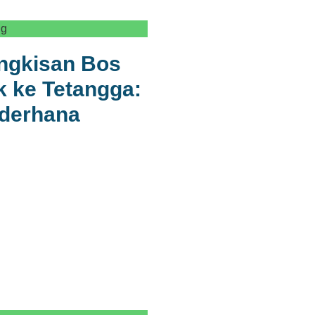
ng
ingkisan Bos
 ke Tetangga:
ederhana