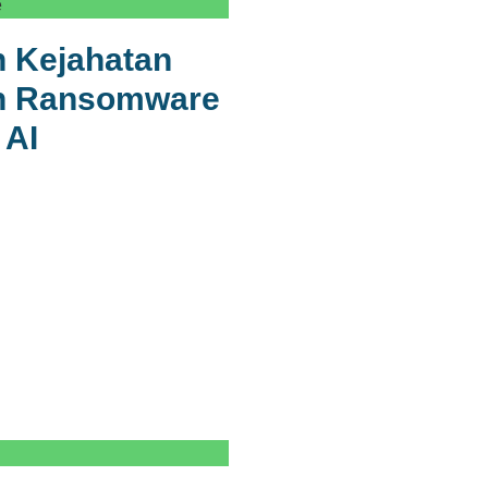
e
 Kejahatan
an Ransomware
 AI