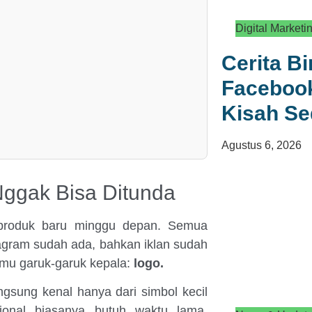
Digital Marketi
Cerita B
Facebook
Kisah S
Agustus 6, 2026
Nggak Bisa Ditunda
g produk baru minggu depan. Semua
tagram sudah ada, bahkan iklan sudah
kamu garuk-garuk kepala:
logo.
angsung kenal hanya dari simbol kecil
sional biasanya butuh waktu lama.