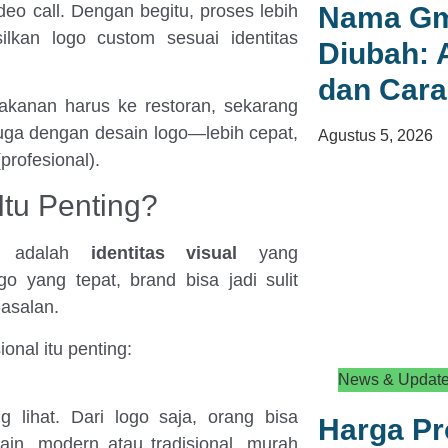
deo call. Dengan begitu, proses lebih
Nama Gma
ilkan logo custom sesuai identitas
Diubah: 
dan Car
akanan harus ke restoran, sekarang
 juga dengan desain logo—lebih cepat,
Agustus 5, 2026
(profesional).
Itu Penting?
o adalah
identitas visual
yang
o yang tepat, brand bisa jadi sulit
-asalan.
onal itu penting:
News & Updat
 lihat. Dari logo saja, orang bisa
Harga P
main, modern atau tradisional, murah