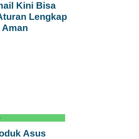
il Kini Bisa
Aturan Lengkap
a Aman
e
roduk Asus