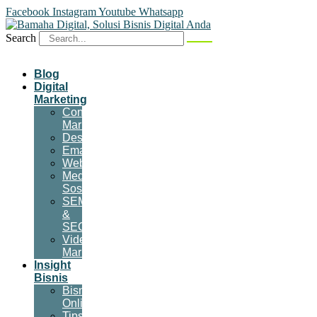
Facebook
Instagram
Youtube
Whatsapp
Search
Blog
Digital
Marketing
Content
Marketing
Desain
Email
Website
Media
Sosial
SEM
&
SEO
Video
Marketing
Insight
Bisnis
Bisnis
Online
Tips