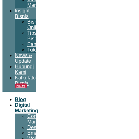
Marketing
Insight
Bisnis
Bisnis
Online
Tips
Bisnis
Panduan
Tutorial
News &
Update
Hubungi
Kami
Kalkulator
Bisnis
NEW
Blog
Digital
Marketing
Content
Marketing
Desain
Email
Website