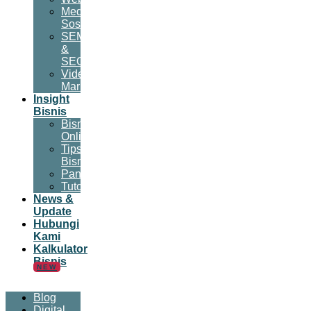
Media
Sosial
SEM
&
SEO
Video
Marketing
Insight
Bisnis
Bisnis
Online
Tips
Bisnis
Panduan
Tutorial
News &
Update
Hubungi
Kami
Kalkulator
Bisnis
NEW
Blog
Digital