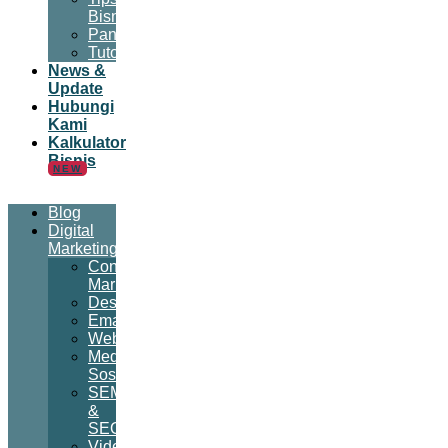
Bisnis
Panduan
Tutorial
News &
Update
Hubungi
Kami
Kalkulator
Bisnis
NEW
Blog
Digital
Marketing
Content
Marketing
Desain
Email
Website
Media
Sosial
SEM
&
SEO
Video