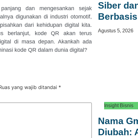
Siber d
 panjang dan mengesankan sejak
Berbasis
lnya digunakan di industri otomotif,
isahkan dari kehidupan digital kita.
Agustus 5, 2026
us berlanjut, kode QR akan terus
igital di masa depan. Akankah ada
nasi kode QR dalam dunia digital?
Ruas yang wajib ditandai
*
Insight Bisnis
Nama Gma
Diubah: 