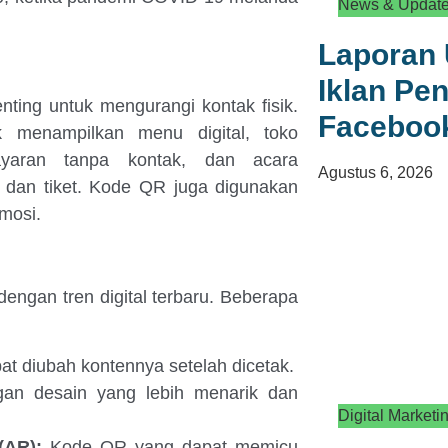
News & Updat
Laporan 
Iklan Pen
ting untuk mengurangi kontak fisik.
Faceboo
menampilkan menu digital, toko
aran tanpa kontak, dan acara
Agustus 6, 2026
dan tiket. Kode QR juga digunakan
mosi.
engan tren digital terbaru. Beberapa
 diubah kontennya setelah dicetak.
n desain yang lebih menarik dan
Digital Marketi
(AR):
Kode QR yang dapat memicu