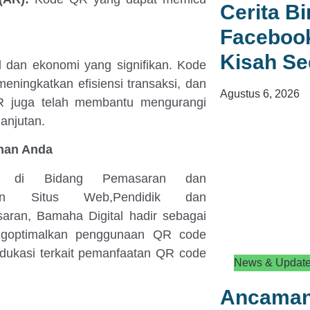
Cerita B
Facebook
Kisah S
 dan ekonomi yang signifikan. Kode
ningkatkan efisiensi transaksi, dan
Agustus 6, 2026
R juga telah membantu mengurangi
anjutan.
uhan Anda
onal di Bidang Pemasaran dan
 dan Situs Web,Pendidik dan
ran, Bamaha Digital hadir sebagai
ngoptimalkan penggunaan QR code
dukasi terkait pemanfaatan QR code
News & Updat
Ancaman