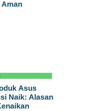
a Aman
e
roduk Asus
si Naik: Alasan
 Kenaikan