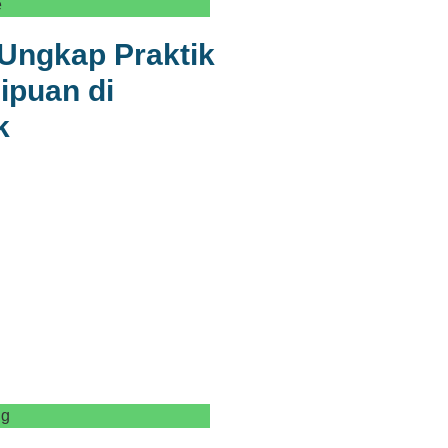
e
Ungkap Praktik
ipuan di
k
ng