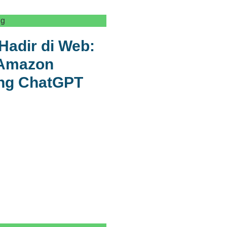
ng
Hadir di Web:
 Amazon
ng ChatGPT