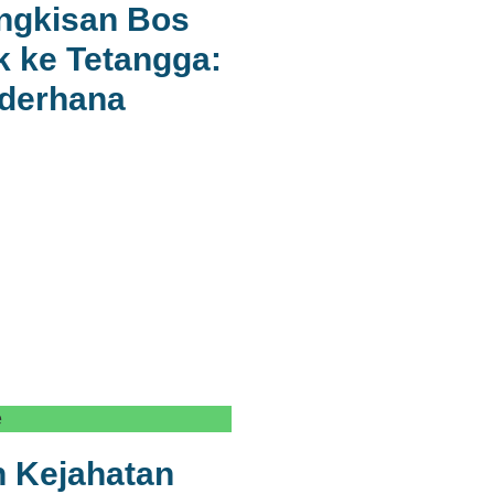
ingkisan Bos
 ke Tetangga:
ederhana
e
 Kejahatan