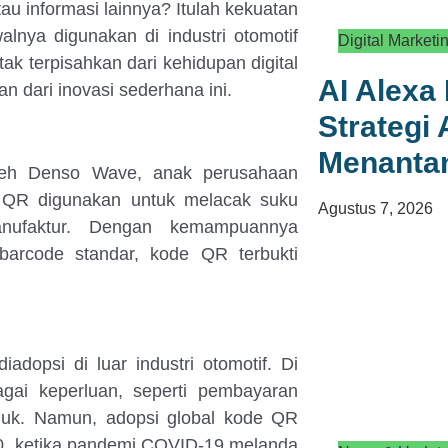
au informasi lainnya? Itulah kekuatan
nya digunakan di industri otomotif
Digital Marketi
ak terpisahkan dari kehidupan digital
AI Alexa 
an dari inovasi sederhana ini.
Strategi
Menanta
leh Denso Wave, anak perusahaan
e QR digunakan untuk melacak suku
Agustus 7, 2026
nufaktur. Dengan kemampuannya
barcode standar, kode QR terbukti
dopsi di luar industri otomotif. Di
gai keperluan, seperti pembayaran
produk. Namun, adopsi global kode QR
0, ketika pandemi COVID-19 melanda