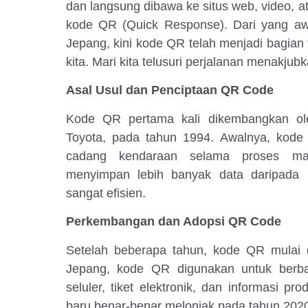
dan langsung dibawa ke situs web, video, at
kode QR (Quick Response). Dari yang awal
Jepang, kini kode QR telah menjadi bagian t
kita. Mari kita telusuri perjalanan menakjubk
Asal Usul dan Penciptaan QR Code
Kode QR pertama kali dikembangkan o
Toyota, pada tahun 1994. Awalnya, kod
cadang kendaraan selama proses ma
menyimpan lebih banyak data daripada 
sangat efisien.
Perkembangan dan Adopsi QR Code
Setelah beberapa tahun, kode QR mulai dia
Jepang, kode QR digunakan untuk berba
seluler, tiket elektronik, dan informasi 
baru benar-benar melonjak pada tahun 202