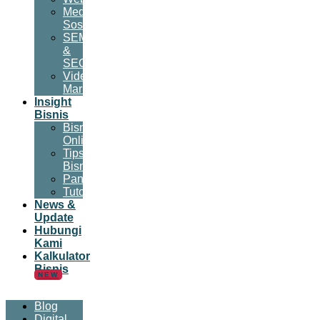
Media
Sosial
SEM
&
SEO
Video
Marketing
Insight
Bisnis
Bisnis
Online
Tips
Bisnis
Panduan
Tutorial
News &
Update
Hubungi
Kami
Kalkulator
Bisnis
NEW
Blog
Digital