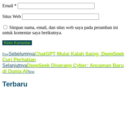
Email
*
Situs Web
Simpan nama, email, dan situs web saya pada peramban ini
untuk komentar saya berikutnya.
ChatGPT Mulai Kalah Saing, DeepSeek
Sebelumnya
Prev
Curi Perhatian
DeepSeek Diserang Cyber: Ancaman Baru
Selanjutnya
di Dunia AI
Next
Terbaru