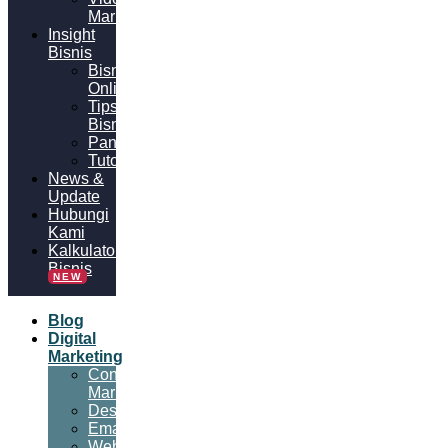
Marketing
Insight
Bisnis
Bisnis
Online
Tips
Bisnis
Panduan
Tutorial
News &
Update
Hubungi
Kami
Kalkulator
Bisnis
NEW
Blog
Digital
Marketing
Content
Marketing
Desain
Email
Website