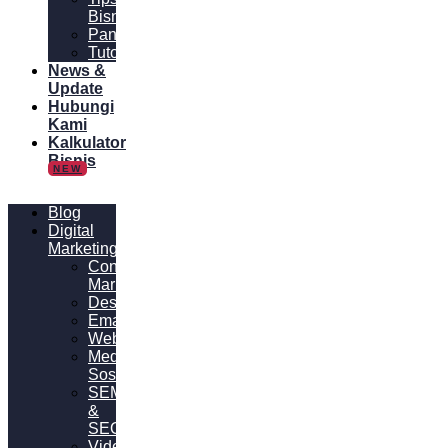
Bisnis
Panduan
Tutorial
News &
Update
Hubungi
Kami
Kalkulator
Bisnis
NEW
Blog
Digital
Marketing
Content
Marketing
Desain
Email
Website
Media
Sosial
SEM
&
SEO
Video