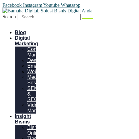
Facebook
Instagram
Youtube
Whatsapp
Search
Blog
Digital
Marketing
Content
Marketing
Desain
Email
Website
Media
Sosial
SEM
&
SEO
Video
Marketing
Insight
Bisnis
Bisnis
Online
Tips