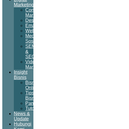
Marketing
Content
Marketing
Desain
Email
Website
Media
Sosial
SEM
&
SEO
Video
Marketing
Insight
Bisnis
Bisnis
Online
Tips
Bisnis
Panduan
Tutorial
News &
Update
Hubungi