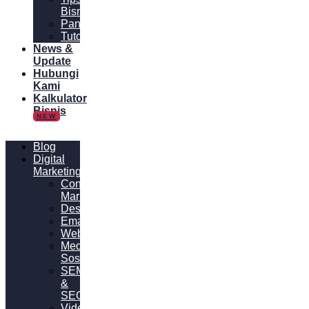
Bisnis
Panduan
Tutorial
News &
Update
Hubungi
Kami
Kalkulator
Bisnis
NEW
Blog
Digital
Marketing
Content
Marketing
Desain
Email
Website
Media
Sosial
SEM
&
SEO
Video