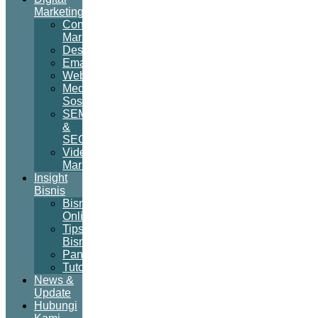
Marketing
Content
Marketing
Desain
Email
Website
Media
Sosial
SEM
&
SEO
Video
Marketing
Insight
Bisnis
Bisnis
Online
Tips
Bisnis
Panduan
Tutorial
News &
Update
Hubungi