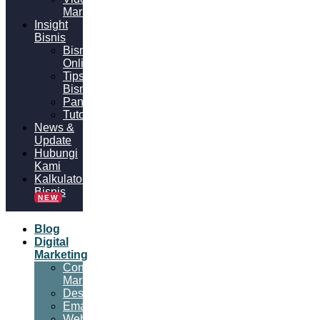
Marketing
Insight
Bisnis
Bisnis
Online
Tips
Bisnis
Panduan
Tutorial
News &
Update
Hubungi
Kami
Kalkulator
Bisnis
NEW
Blog
Digital
Marketing
Content
Marketing
Desain
Email
Website