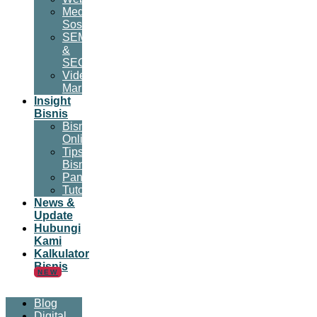
Media
Sosial
SEM
&
SEO
Video
Marketing
Insight
Bisnis
Bisnis
Online
Tips
Bisnis
Panduan
Tutorial
News &
Update
Hubungi
Kami
Kalkulator
Bisnis
NEW
Blog
Digital