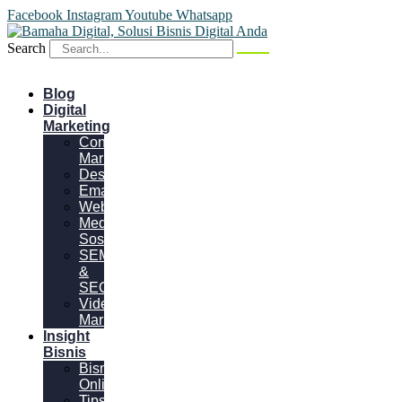
Facebook
Instagram
Youtube
Whatsapp
Search
Blog
Digital
Marketing
Content
Marketing
Desain
Email
Website
Media
Sosial
SEM
&
SEO
Video
Marketing
Insight
Bisnis
Bisnis
Online
Tips