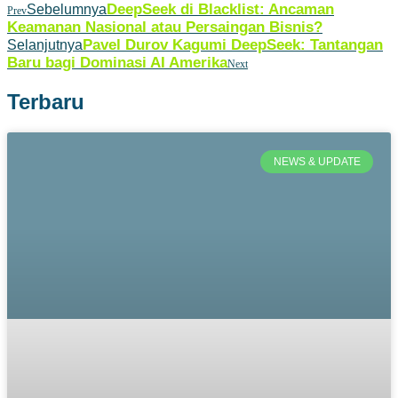
DeepSeek di Blacklist: Ancaman
Sebelumnya
Prev
Keamanan Nasional atau Persaingan Bisnis?
Pavel Durov Kagumi DeepSeek: Tantangan
Selanjutnya
Baru bagi Dominasi AI Amerika
Next
Terbaru
NEWS & UPDATE