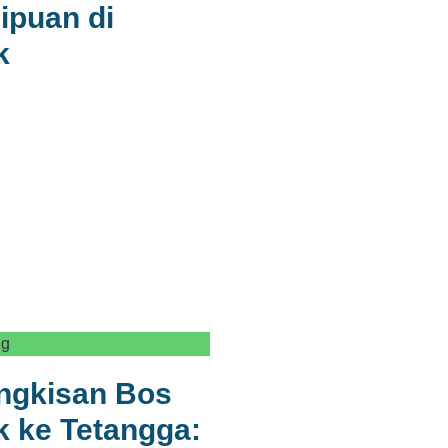
ipuan di
k
ng
ingkisan Bos
 ke Tetangga: