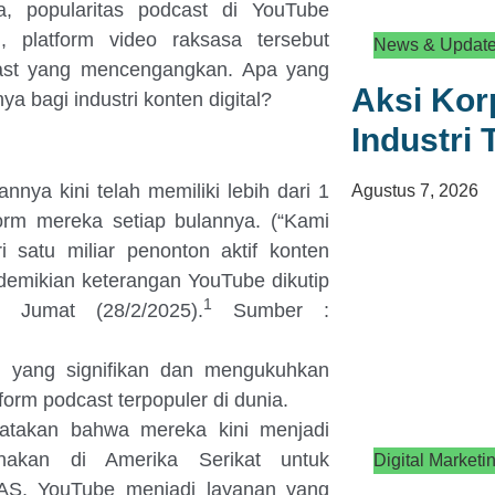
a, popularitas podcast di YouTube
 platform video raksasa tersebut
News & Updat
cast yang mencengangkan. Apa yang
Aksi Kor
 bagi industri konten digital?
Industri
a kini telah memiliki lebih dari 1
Agustus 7, 2026
form mereka setiap bulannya. (
“Kami
satu miliar penonton aktif konten
 demikian keterangan YouTube dikutip
1
 Jumat (28/2/2025).
Sumber :
 yang signifikan dan mengukuhkan
form podcast terpopuler di dunia.
yatakan bahwa mereka kini menjadi
unakan di Amerika Serikat untuk
Digital Marketi
 AS, YouTube menjadi layanan yang