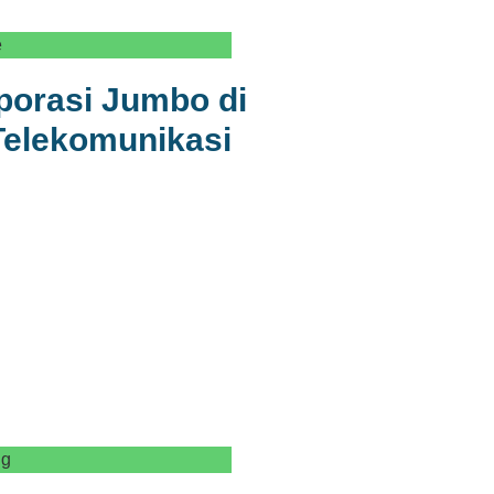
e
porasi Jumbo di
 Telekomunikasi
ng