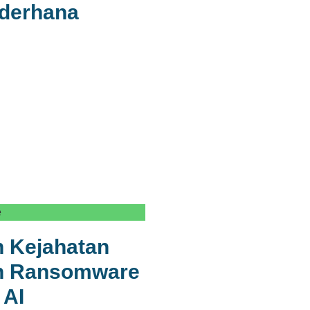
ederhana
e
 Kejahatan
an Ransomware
 AI