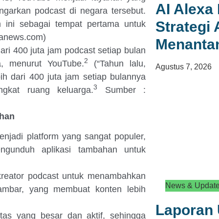
AI Alexa 
ngarkan podcast di negara tersebut.
Strategi
m ini sebagai tempat pertama untuk
ranews.com)
Menanta
ari 400 juta jam podcast setiap bulan
2
a, menurut YouTube.
(
“Tahun lalu,
Agustus 7, 2026
 dari 400 juta jam setiap bulannya
3
gkat ruang keluarga.
Sumber :
uhan
jadi platform yang sangat populer,
ngunduh aplikasi tambahan untuk
kreator podcast untuk menambahkan
News & Updat
gambar, yang membuat konten lebih
Laporan 
tas yang besar dan aktif, sehingga