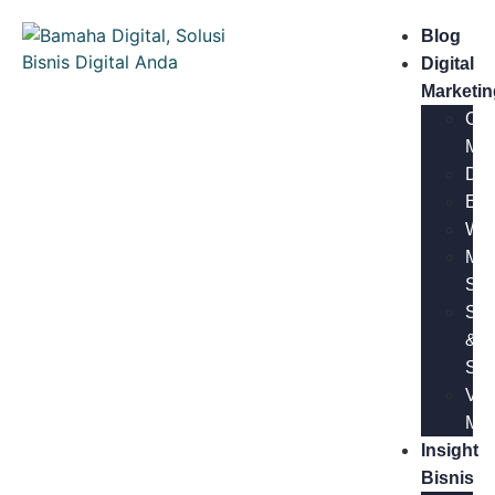
Blog
Digital
Marketin
Con
Mar
Des
Ema
Web
Med
Sos
SE
&
SE
Vid
Mar
Insight
Bisnis