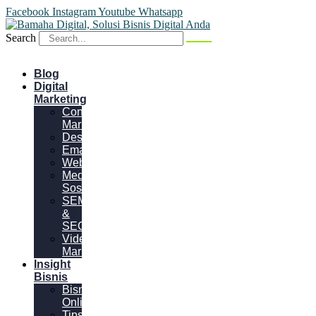
Facebook
Instagram
Youtube
Whatsapp
Search
Blog
Digital
Marketing
Content
Marketing
Desain
Email
Website
Media
Sosial
SEM
&
SEO
Video
Marketing
Insight
Bisnis
Bisnis
Online
Tips