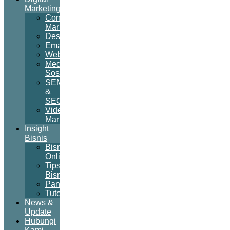
Marketing
Content
Marketing
Desain
Email
Website
Media
Sosial
SEM
&
SEO
Video
Marketing
Insight
Bisnis
Bisnis
Online
Tips
Bisnis
Panduan
Tutorial
News &
Update
Hubungi