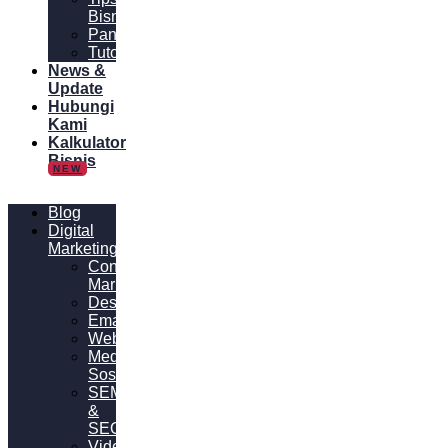
Bisnis
Panduan
Tutorial
News &
Update
Hubungi
Kami
Kalkulator
Bisnis
NEW
Blog
Digital
Marketing
Content
Marketing
Desain
Email
Website
Media
Sosial
SEM
&
SEO
Video