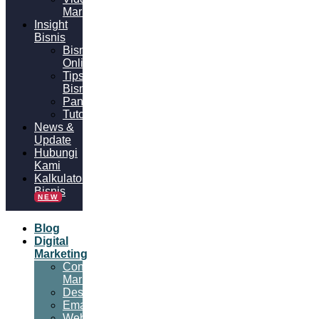
Marketing
Insight
Bisnis
Bisnis
Online
Tips
Bisnis
Panduan
Tutorial
News &
Update
Hubungi
Kami
Kalkulator
Bisnis
NEW
Blog
Digital
Marketing
Content
Marketing
Desain
Email
Website