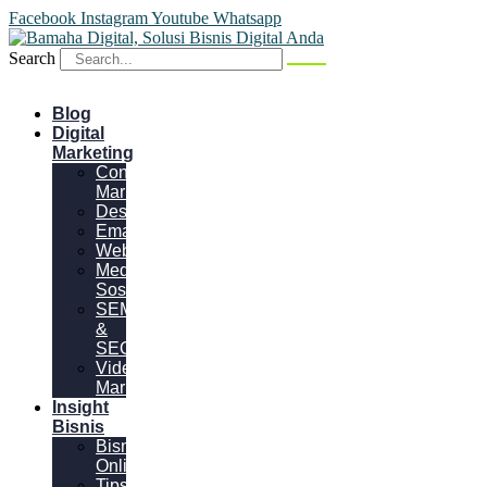
Facebook
Instagram
Youtube
Whatsapp
Search
Blog
Digital
Marketing
Content
Marketing
Desain
Email
Website
Media
Sosial
SEM
&
SEO
Video
Marketing
Insight
Bisnis
Bisnis
Online
Tips