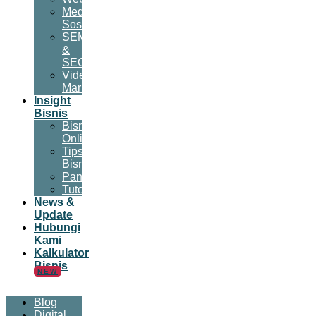
Media
Sosial
SEM
&
SEO
Video
Marketing
Insight
Bisnis
Bisnis
Online
Tips
Bisnis
Panduan
Tutorial
News &
Update
Hubungi
Kami
Kalkulator
Bisnis
NEW
Blog
Digital