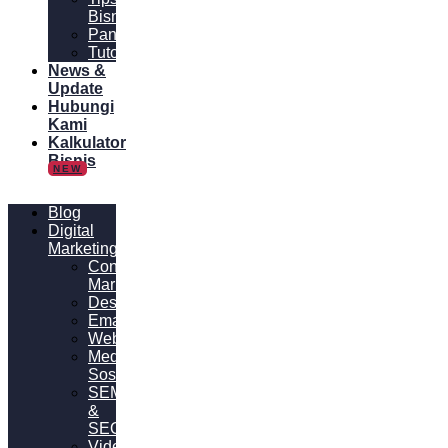
Bisnis
Panduan
Tutorial
News &
Update
Hubungi
Kami
Kalkulator
Bisnis
NEW
Blog
Digital
Marketing
Content
Marketing
Desain
Email
Website
Media
Sosial
SEM
&
SEO
Video