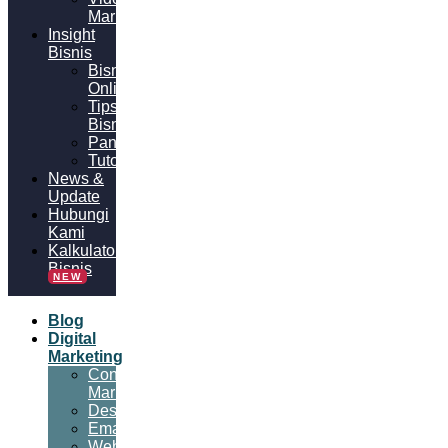
Marketing
Insight
Bisnis
Bisnis
Online
Tips
Bisnis
Panduan
Tutorial
News &
Update
Hubungi
Kami
Kalkulator
Bisnis
NEW
Blog
Digital
Marketing
Content
Marketing
Desain
Email
Website