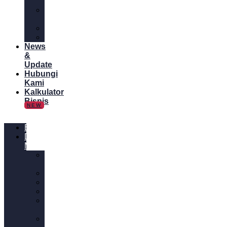
Online
Tips
Bisnis
Panduan
Tutorial
News
&
Update
Hubungi
Kami
Kalkulator
Bisnis
NEW
Blog
Digital
Marketing
Content
Marketing
Desain
Email
Website
Media
Sosial
SEM