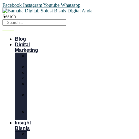
Facebook
Instagram
Youtube
Whatsapp
Search
Blog
Digital
Marketing
Content
Marketing
Desain
Email
Website
Media
Sosial
SEM
&
SEO
Video
Marketing
Insight
Bisnis
Bisnis