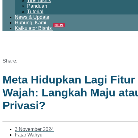
Tips Bisnis
Panduan
Tutorial
News & Update
Hubungi Kami
NEW
Kalkulator Bisnis
Share:
Meta Hidupkan Lagi Fitu
Wajah: Langkah Maju at
Privasi?
3 November 2024
Fajar Wahyu