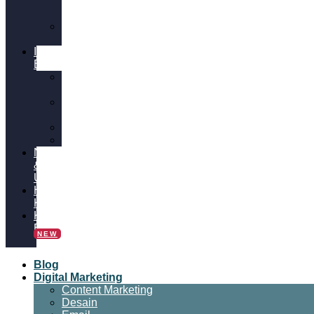
&
SEO
Video
Marketing
Insight
Bisnis
Bisnis
Online
Tips
Bisnis
Panduan
Tutorial
News
&
Update
Hubungi
Kami
Kalkulator
Bisnis
NEW
Blog
Digital Marketing
Content Marketing
Desain