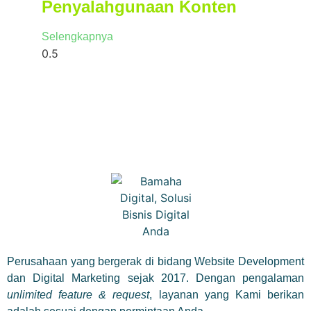
Penyalahgunaan Konten
Selengkapnya
Perusahaan yang bergerak di bidang Website Development
dan Digital Marketing sejak 2017. Dengan pengalaman
unlimited feature & request
, layanan yang Kami berikan