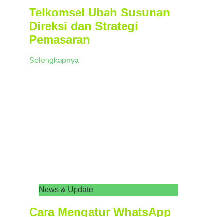
Telkomsel Ubah Susunan
Direksi dan Strategi
Pemasaran
Selengkapnya
News & Update
Cara Mengatur WhatsApp