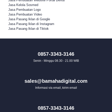
Jasa Pembuatan Website Portal Berita
Jasa Kelola Sosmed
Jasa Pembuatan Logo
Jasa Pembuatan Video
Jasa Pasang Iklan di Google
Jasa Pasang Iklan di Instagram
Jasa Pasang Iklan di Tiktok
0857-3343-3146
Senin - Minggu 08.30 - 21.00 WIB
sales@bamahadigital.com
Informasi via email, kirim email
0857-3343-3146