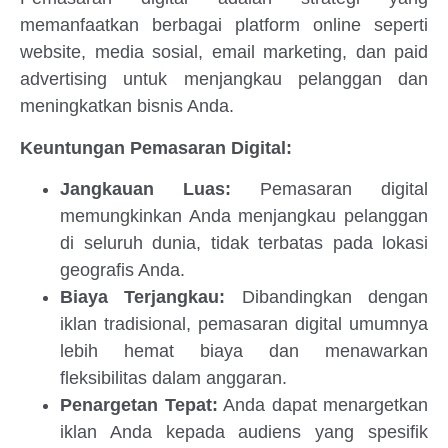
memanfaatkan berbagai platform online seperti
website, media sosial, email marketing, dan paid
advertising untuk menjangkau pelanggan dan
meningkatkan bisnis Anda.
Keuntungan Pemasaran Digital:
Jangkauan Luas:
Pemasaran digital
memungkinkan Anda menjangkau pelanggan
di seluruh dunia, tidak terbatas pada lokasi
geografis Anda.
Biaya Terjangkau:
Dibandingkan dengan
iklan tradisional, pemasaran digital umumnya
lebih hemat biaya dan menawarkan
fleksibilitas dalam anggaran.
Penargetan Tepat:
Anda dapat menargetkan
iklan Anda kepada audiens yang spesifik