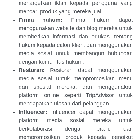
menargetkan iklan kepada pengguna yang
mencari produk yang mereka jual.
Firma hukum:
Firma hukum dapat
menggunakan website dan blog mereka untuk
memberikan informasi dan edukasi tentang
hukum kepada calon klien, dan menggunakan
media sosial untuk membangun hubungan
dengan komunitas hukum.
Restoran:
Restoran dapat menggunakan
media sosial untuk mempromosikan menu
dan spesial mereka, dan menggunakan
platform online seperti TripAdvisor untuk
mendapatkan ulasan dari pelanggan.
Influencer:
Influencer dapat menggunakan
platform media sosial mereka untuk
berkolaborasi dengan brand dan
mempromosikan produk kepada pengikut