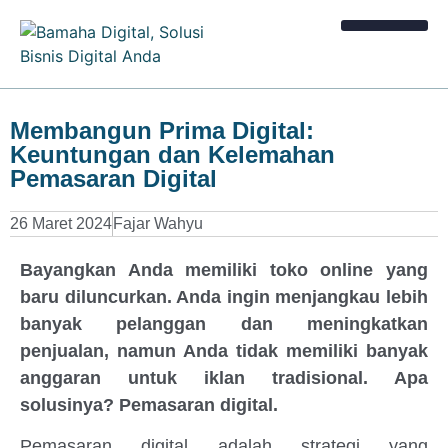
Kalkulator Bisnis
Membangun Prima Digital:
Keuntungan dan Kelemahan
Pemasaran Digital
26 Maret 2024
Fajar Wahyu
Bayangkan Anda memiliki toko online yang
baru diluncurkan. Anda ingin menjangkau lebih
banyak pelanggan dan meningkatkan
penjualan, namun Anda tidak memiliki banyak
anggaran untuk iklan tradisional. Apa
solusinya? Pemasaran digital.
Pemasaran digital adalah strategi yang