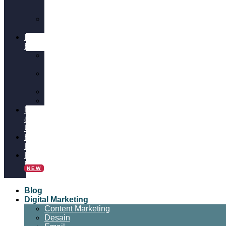
&
SEO
Video
Marketing
Insight
Bisnis
Bisnis
Online
Tips
Bisnis
Panduan
Tutorial
News
&
Update
Hubungi
Kami
Kalkulator
Bisnis
NEW
Blog
Digital Marketing
Content Marketing
Desain