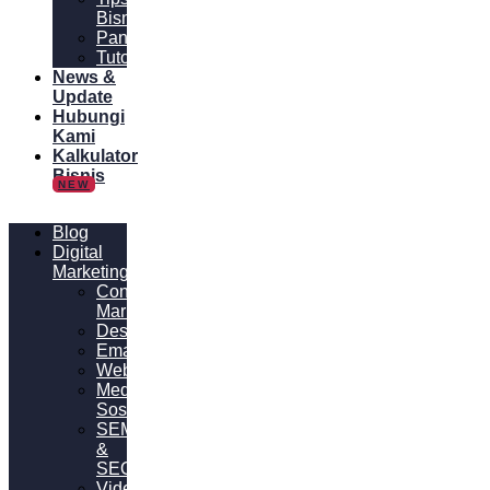
Bisnis
Panduan
Tutorial
News &
Update
Hubungi
Kami
Kalkulator
Bisnis
NEW
Blog
Digital
Marketing
Content
Marketing
Desain
Email
Website
Media
Sosial
SEM
&
SEO
Video