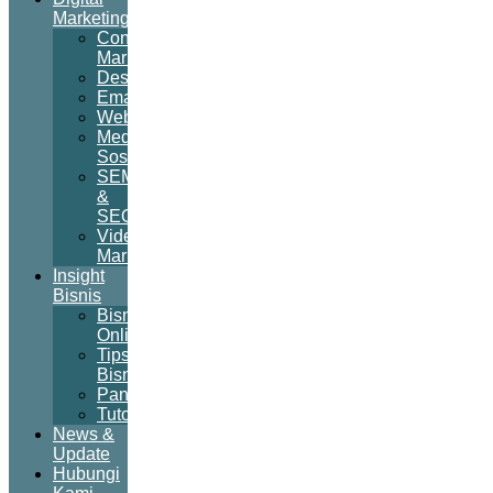
Marketing
Content
Marketing
Desain
Email
Website
Media
Sosial
SEM
&
SEO
Video
Marketing
Insight
Bisnis
Bisnis
Online
Tips
Bisnis
Panduan
Tutorial
News &
Update
Hubungi