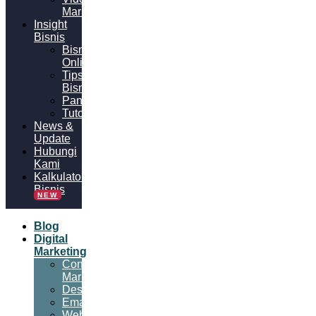
Marketing
Insight
Bisnis
Bisnis
Online
Tips
Bisnis
Panduan
Tutorial
News &
Update
Hubungi
Kami
Kalkulator
Bisnis
NEW
Blog
Digital
Marketing
Content
Marketing
Desain
Email
Website