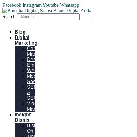
Facebook
Instagram
Youtube
Whatsapp
Search
Blog
Digital
Marketing
Content
Marketing
Desain
Email
Website
Media
Sosial
SEM
&
SEO
Video
Marketing
Insight
Bisnis
Bisnis
Online
Tips