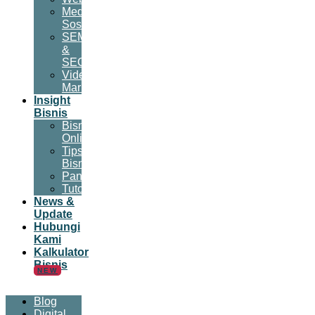
Media
Sosial
SEM
&
SEO
Video
Marketing
Insight
Bisnis
Bisnis
Online
Tips
Bisnis
Panduan
Tutorial
News &
Update
Hubungi
Kami
Kalkulator
Bisnis
NEW
Blog
Digital