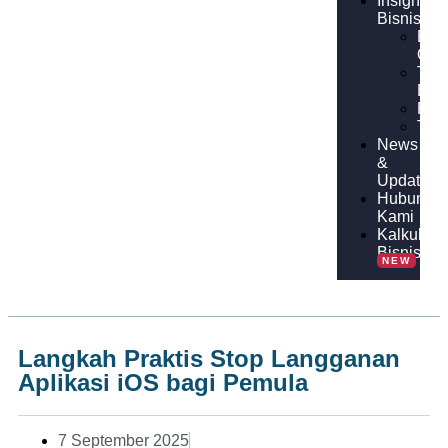
Insight
Bisnis
Bisn
Onl
Tips
Bisn
Pan
Tuto
News
&
Update
Hubungi
Kami
Kalkulato
Bisnis
NEW
Langkah Praktis Stop Langganan
Aplikasi iOS bagi Pemula
7 September 2025