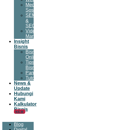
Media
Sosial
SEM
&
SEO
Video
Marketing
Insight
Bisnis
Bisnis
Online
Tips
Bisnis
Panduan
Tutorial
News &
Update
Hubungi
Kami
Kalkulator
Bisnis
NEW
Blog
Digital