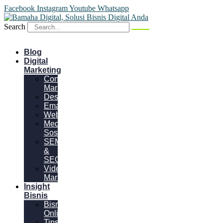
Facebook
Instagram
Youtube
Whatsapp
Search
Blog
Digital
Marketing
Content
Marketing
Desain
Email
Website
Media
Sosial
SEM
&
SEO
Video
Marketing
Insight
Bisnis
Bisnis
Online
Tips