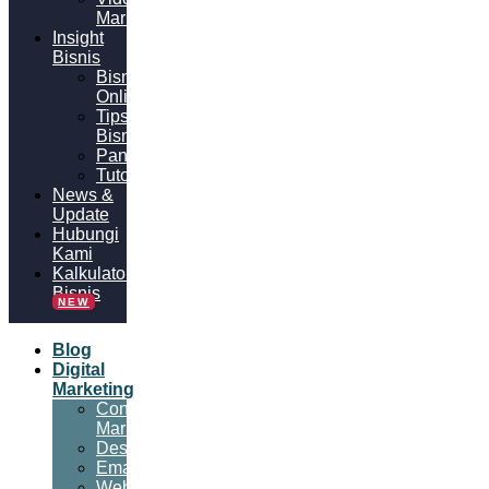
Marketing
Insight
Bisnis
Bisnis
Online
Tips
Bisnis
Panduan
Tutorial
News &
Update
Hubungi
Kami
Kalkulator
Bisnis
NEW
Blog
Digital
Marketing
Content
Marketing
Desain
Email
Website