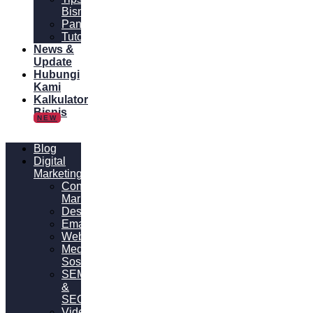
Bisnis
Panduan
Tutorial
News &
Update
Hubungi
Kami
Kalkulator
Bisnis
NEW
Blog
Digital
Marketing
Content
Marketing
Desain
Email
Website
Media
Sosial
SEM
&
SEO
Video