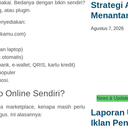
kai. Bedanya dengan bikin sendiri?
Strategi
, atau plugin.
Menanta
enyediakan:
Agustus 7, 2026
kokamu.com)
an laptop)
k otomatis)
nk, e-wallet, QRIS, kartu kredit)
populer
osi.
Online Sendiri?
News & Updat
a marketplace, kenapa masih perlu
Laporan 
gus. Ini alasannya:
Iklan Pen