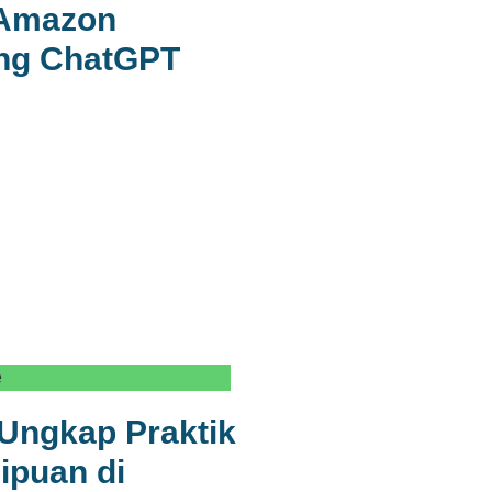
 Amazon
ng ChatGPT
e
Ungkap Praktik
ipuan di