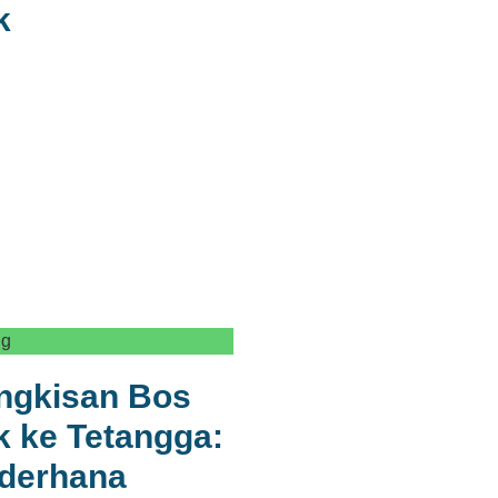
k
ng
ingkisan Bos
 ke Tetangga:
ederhana