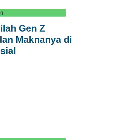
ng
tilah Gen Z
dan Maknanya di
sial