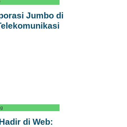
e
porasi Jumbo di
 Telekomunikasi
ng
Hadir di Web: