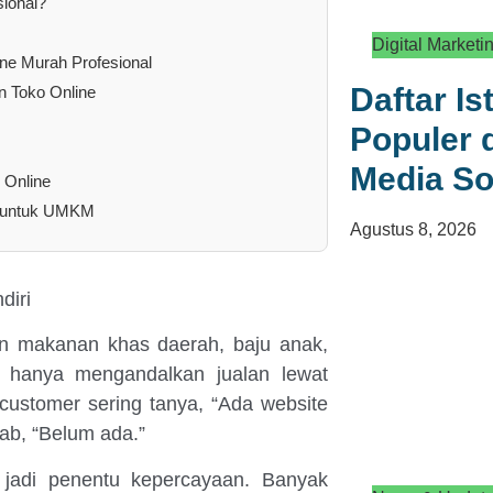
ional?
Digital Marketi
e Murah Profesional
Daftar Is
n Toko Online
Populer 
Media So
 Online
al untuk UMKM
Agustus 8, 2026
diri
an makanan khas daerah, baju anak,
u hanya mengandalkan jualan lewat
ustomer sering tanya, “Ada website
ab, “Belum ada.”
a jadi penentu kepercayaan. Banyak