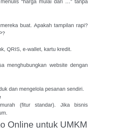
 menulis “harga mulai dari …” tanpa
 mereka buat. Apakah tampilan rapi?
P?
k, QRIS, e-wallet, kartu kredit.
bisa menghubungkan website dengan
duk dan mengelola pesanan sendiri.
e
ah (fitur standar). Jika bisnis
um.
ko Online untuk UMKM