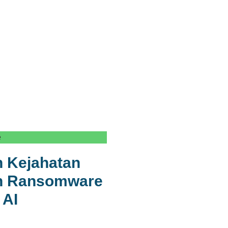
e
 Kejahatan
an Ransomware
 AI