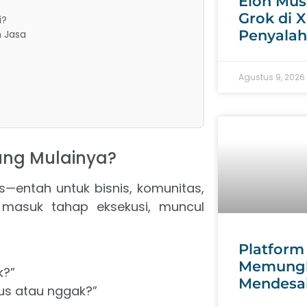
Elon Musk
Grok di X
i?
Penyala
 Jasa
Agustus 9, 2026
gung Mulainya?
s—entah untuk bisnis, komunitas,
u masuk tahap eksekusi, muncul
Platform
Memungk
k?”
Mendesa
us atau nggak?”