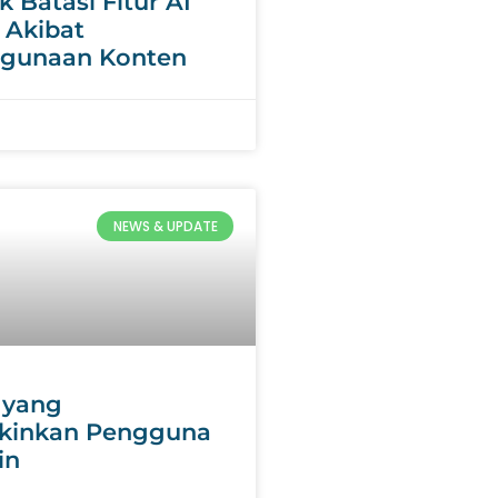
 Batasi Fitur AI
 Akibat
hgunaan Konten
NEWS & UPDATE
 yang
inkan Pengguna
in