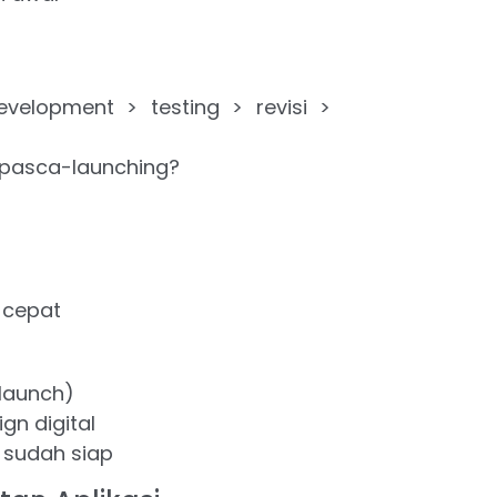
evelopment > testing > revisi >
 pasca-launching?
 cepat
 launch)
gn digital
 sudah siap