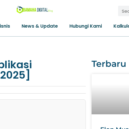
isnis
News & Update
Hubungi Kami
Kalkul
likasi
Terbaru
 2025]