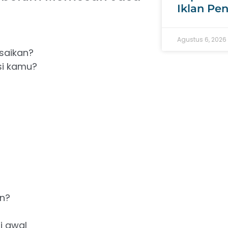
Iklan Pe
Agustus 6, 2026
saikan?
si kamu?
on?
i awal