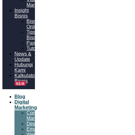
Marketing
Insight
Bisnis
Bisnis
Online
Tips
Bisnis
Panduan
Tutorial
News &
Update
Hubungi
Kami
Kalkulator
Bisnis
NEW
Blog
Digital
Marketing
Content
Marketing
Desain
Email
Website