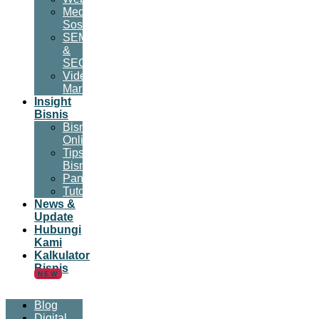
Media
Sosial
SEM
&
SEO
Video
Marketing
Insight
Bisnis
Bisnis
Online
Tips
Bisnis
Panduan
Tutorial
News &
Update
Hubungi
Kami
Kalkulator
Bisnis
NEW
Blog
Digital