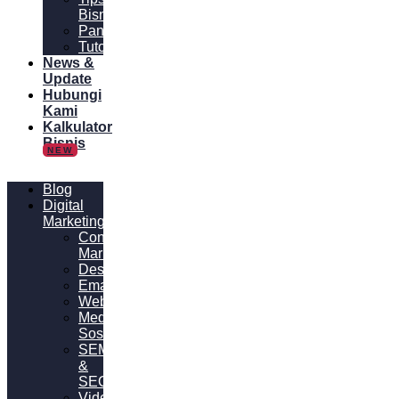
Bisnis
Panduan
Tutorial
News &
Update
Hubungi
Kami
Kalkulator
Bisnis
NEW
Blog
Digital
Marketing
Content
Marketing
Desain
Email
Website
Media
Sosial
SEM
&
SEO
Video