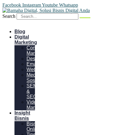
Facebook
Instagram
Youtube
Whatsapp
Search
Blog
Digital
Marketing
Content
Marketing
Desain
Email
Website
Media
Sosial
SEM
&
SEO
Video
Marketing
Insight
Bisnis
Bisnis
Online
Tips