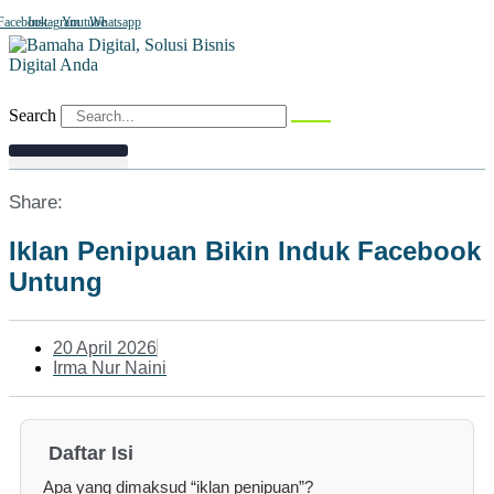
Facebook
Instagram
Youtube
Whatsapp
Search
Share:
Iklan Penipuan Bikin Induk Facebook
Untung
20 April 2026
Irma Nur Naini
Daftar Isi
Apa yang dimaksud “iklan penipuan”?