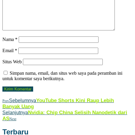
Nama
*
Email
*
Situs Web
Simpan nama, email, dan situs web saya pada peramban ini
untuk komentar saya berikutnya.
YouTube Shorts Kini Raup Lebih
Sebelumnya
Prev
Banyak Uang
Nvidia: Chip China Selisih Nanodetik dari
Selanjutnya
AS
Next
Terbaru