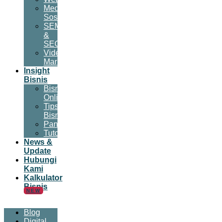
Media
Sosial
SEM
&
SEO
Video
Marketing
Insight
Bisnis
Bisnis
Online
Tips
Bisnis
Panduan
Tutorial
News &
Update
Hubungi
Kami
Kalkulator
Bisnis
NEW
Blog
Digital