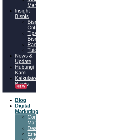
Marketing
Insight
Bisnis
Bisnis
Online
Tips
Bisnis
Panduan
Tutorial
News &
Update
Hubungi
Kami
Kalkulator
Bisnis
NEW
Blog
Digital
Marketing
Content
Marketing
Desain
Email
Website