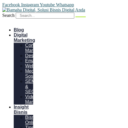
Facebook
Instagram
Youtube
Whatsapp
Search
Blog
Digital
Marketing
Content
Marketing
Desain
Email
Website
Media
Sosial
SEM
&
SEO
Video
Marketing
Insight
Bisnis
Bisnis
Online
Tips