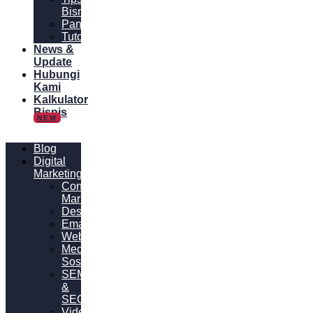
Bisnis
Panduan
Tutorial
News &
Update
Hubungi
Kami
Kalkulator
Bisnis
NEW
Blog
Digital
Marketing
Content
Marketing
Desain
Email
Website
Media
Sosial
SEM
&
SEO
Video