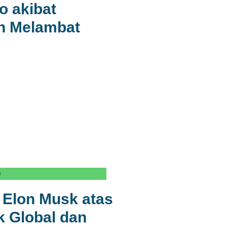
o akibat
n Melambat
e
Elon Musk atas
ik Global dan