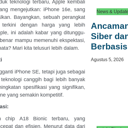
uk teknologi terbaru, Apple kembali
ang mengejutkan: iPhone 16e, sang
News & Updat
alkan. Bayangkan, sebuah perangkat
Ancaman
terkini dengan harga yang lebih
le, ini adalah kabar yang ditunggu-
Siber d
-benar mampu memenuhi ekspektasi,
Berbasis
a? Mari kita telusuri lebih dalam.
i
Agustus 5, 2026
ganti iPhone SE, tetapi juga sebagai
teknologi canggih bagi lebih banyak
gkatan spesifikasi yang signifikan,
ne yang semakin kompetitif.
asi:
n chip A18 Bionic terbaru, yang
cepat dan efisien. Menurut data dari