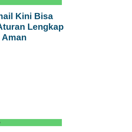
il Kini Bisa
Aturan Lengkap
a Aman
e