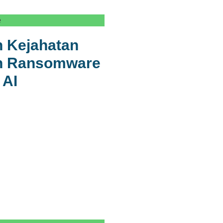
e
 Kejahatan
an Ransomware
 AI