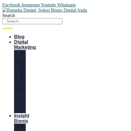
Facebook
Instagram
Youtube
Whatsapp
Search
Blog
Digital
Marketing
Content
Marketing
Desain
Email
Website
Media
Sosial
SEM
&
SEO
Video
Marketing
Insight
Bisnis
Bisnis