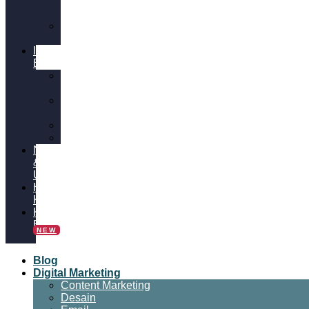
&
SEO
Video
Marketing
Insight
Bisnis
Bisnis
Online
Tips
Bisnis
Panduan
Tutorial
News
&
Update
Hubungi
Kami
Kalkulator
Bisnis
NEW
Blog
Digital Marketing
Content Marketing
Desain