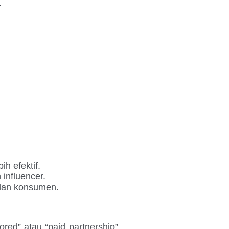
.
h efektif.
influencer.
 dan konsumen.
red” atau “paid partnership”