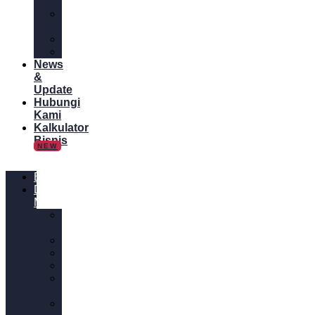
Online
Tips
Bisnis
Panduan
Tutorial
News
&
Update
Hubungi
Kami
Kalkulator
Bisnis
NEW
Blog
Digital
Marketing
Content
Marketing
Desain
Email
Website
Media
Sosial
SEM