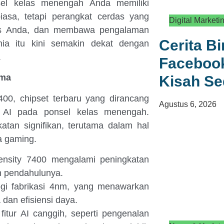
el kelas menengah Anda memiliki
iasa, tetapi perangkat cerdas yang
Digital Marketi
tas Anda, dan membawa pengalaman
Cerita B
nia itu kini semakin dekat dengan
.
Facebook
ama
Kisah S
00, chipset terbaru yang dirancang
Agustus 6, 2026
AI pada ponsel kelas menengah.
atan signifikan, terutama dalam hal
a gaming.
ensity 7400 mengalami peningkatan
n pendahulunya.
logi fabrikasi 4nm, yang menawarkan
dan efisiensi daya.
itur AI canggih, seperti pengenalan