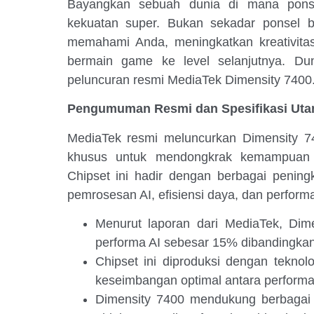
Bayangkan sebuah dunia di mana pons
kekuatan super. Bukan sekadar ponsel b
memahami Anda, meningkatkan kreativi
bermain game ke level selanjutnya. Du
peluncuran resmi MediaTek Dimensity 7400
Pengumuman Resmi dan Spesifikasi Ut
MediaTek resmi meluncurkan Dimensity 74
khusus untuk mendongkrak kemampuan 
Chipset ini hadir dengan berbagai peningk
pemrosesan AI, efisiensi daya, dan perform
Menurut laporan dari MediaTek, Dim
performa AI sebesar 15% dibandingka
Chipset ini diproduksi dengan tekno
keseimbangan optimal antara performa 
Dimensity 7400 mendukung berbagai f