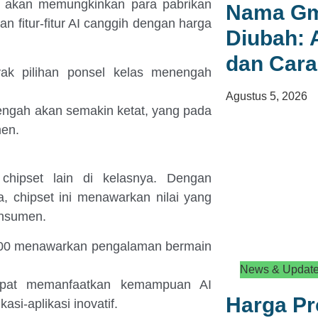
ni akan memungkinkan para pabrikan
Nama Gma
 fitur-fitur AI canggih dengan harga
Diubah: 
dan Car
ak pilihan ponsel kelas menengah
.
Agustus 5, 2026
engah akan semakin ketat, yang pada
en.
chipset lain di kelasnya. Dengan
a, chipset ini menawarkan nilai yang
onsumen.
7400 menawarkan pengalaman bermain
News & Updat
apat memanfaatkan kemampuan AI
Harga P
si-aplikasi inovatif.