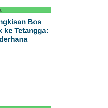
ng
ingkisan Bos
 ke Tetangga:
ederhana