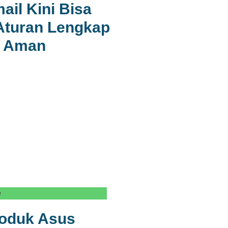
il Kini Bisa
Aturan Lengkap
a Aman
e
roduk Asus