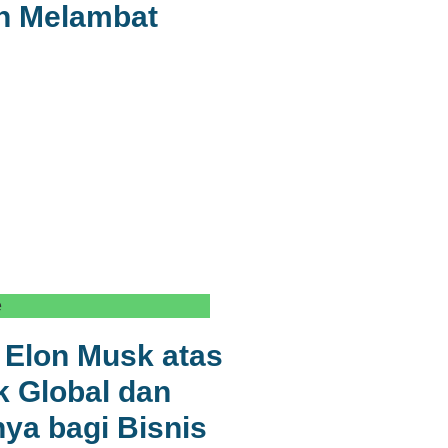
n Melambat
e
Elon Musk atas
ik Global dan
a bagi Bisnis