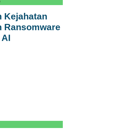
e
 Kejahatan
an Ransomware
 AI