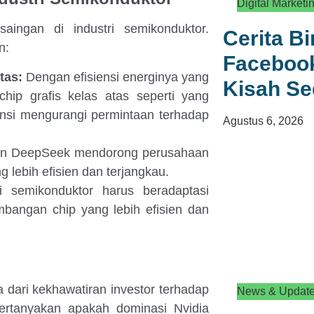
Digital Marketi
ingan di industri semikonduktor.
Cerita B
n:
Facebook
tas:
Dengan efisiensi energinya yang
Kisah S
hip grafis kelas atas seperti yang
tensi mengurangi permintaan terhadap
Agustus 6, 2026
n DeepSeek mendorong perusahaan
 lebih efisien dan terjangkau.
i semikonduktor harus beradaptasi
bangan chip yang lebih efisien dan
 dari kekhawatiran investor terhadap
News & Updat
rtanyakan apakah dominasi Nvidia