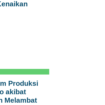
 Kenaikan
em Produksi
o akibat
n Melambat