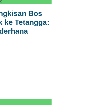
ng
ingkisan Bos
 ke Tetangga:
ederhana
e