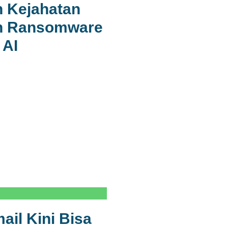
 Kejahatan
an Ransomware
 AI
il Kini Bisa