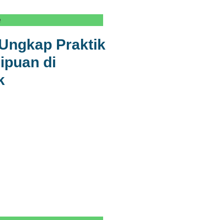
e
Ungkap Praktik
ipuan di
k