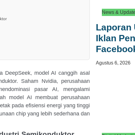
News & Updat
ktor
Laporan 
Iklan Pen
Faceboo
Agustus 6, 2026
ya DeepSeek, model AI canggih asal
nduktor. Saham Nvidia, perusahaan
mendominasi pasar AI, mengalami
buah model AI membuat perusahaan
etak pada efisiensi energi yang tinggi
naan chip yang lebih sederhana dan
dustri Semikonduktor