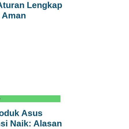
Aturan Lengkap
a Aman
e
roduk Asus
si Naik: Alasan