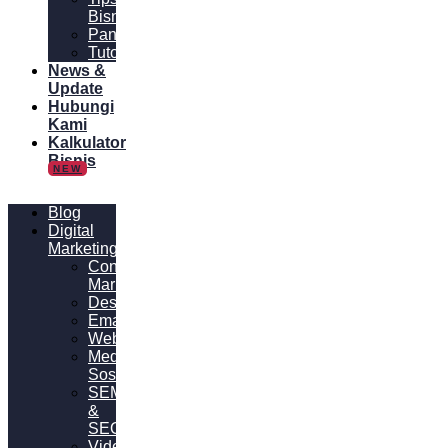
Bisnis
Panduan
Tutorial
News &
Update
Hubungi
Kami
Kalkulator
Bisnis
NEW
Blog
Digital
Marketing
Content
Marketing
Desain
Email
Website
Media
Sosial
SEM
&
SEO
Video