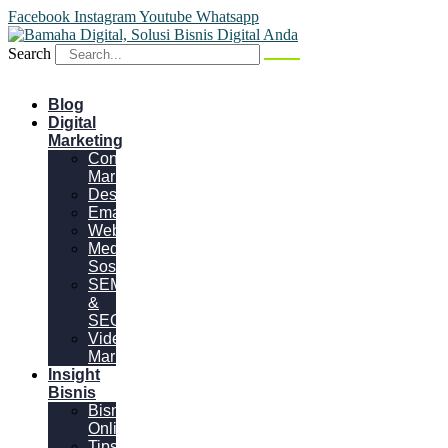
Facebook
Instagram
Youtube
Whatsapp
Search
Blog
Digital
Marketing
Content
Marketing
Desain
Email
Website
Media
Sosial
SEM
&
SEO
Video
Marketing
Insight
Bisnis
Bisnis
Online
Tips