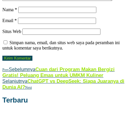
Nama
*
Email
*
Situs Web
Simpan nama, email, dan situs web saya pada peramban ini
untuk komentar saya berikutnya.
Cuan dari Program Makan Bergizi
Sebelumnya
Prev
Gratis! Peluang Emas untuk UMKM Kuliner
ChatGPT vs DeepSeek: Siapa Juaranya di
Selanjutnya
Dunia AI?
Next
Terbaru