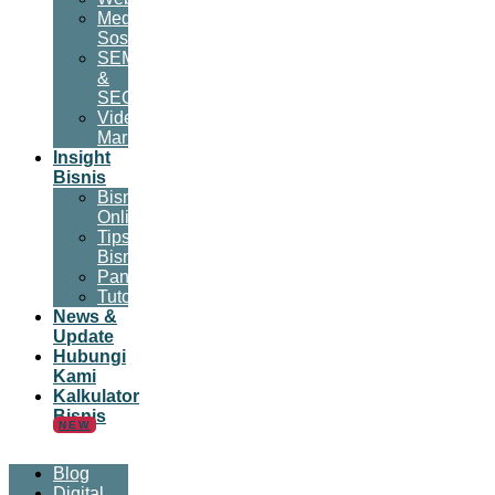
Media
Sosial
SEM
&
SEO
Video
Marketing
Insight
Bisnis
Bisnis
Online
Tips
Bisnis
Panduan
Tutorial
News &
Update
Hubungi
Kami
Kalkulator
Bisnis
NEW
Blog
Digital