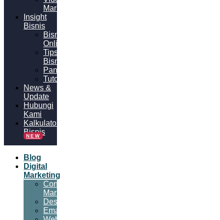
Marketing
Insight
Bisnis
Bisnis
Online
Tips
Bisnis
Panduan
Tutorial
News &
Update
Hubungi
Kami
Kalkulator
Bisnis
NEW
Blog
Digital
Marketing
Content
Marketing
Desain
Email
Website