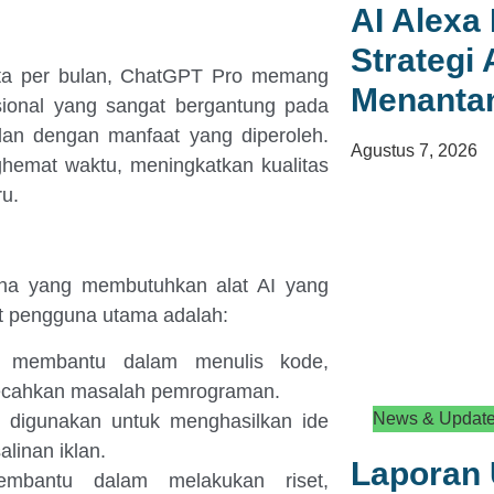
AI Alexa 
Strategi
uta per bulan, ChatGPT Pro memang
Menanta
sional yang sangat bergantung pada
adan dengan manfaat yang diperoleh.
Agustus 7, 2026
emat waktu, meningkatkan kualitas
u.
una yang membutuhkan alat AI yang
et pengguna utama adalah:
membantu dalam menulis kode,
ecahkan masalah pemrograman.
News & Updat
digunakan untuk menghasilkan ide
linan iklan.
Laporan 
bantu dalam melakukan riset,