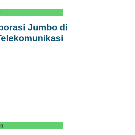
e
porasi Jumbo di
 Telekomunikasi
ng