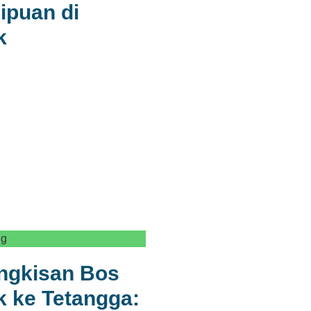
ipuan di
k
ng
ingkisan Bos
 ke Tetangga: