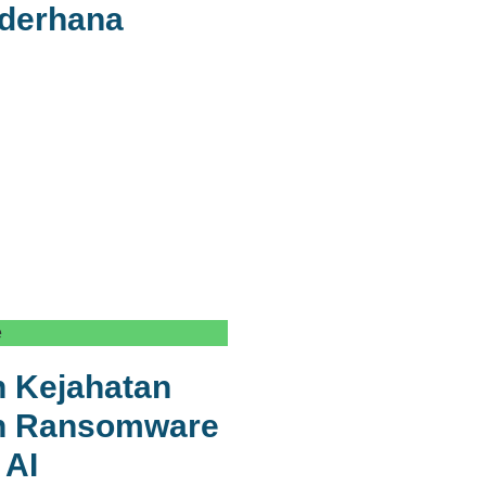
ederhana
e
 Kejahatan
an Ransomware
 AI