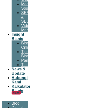
Media
Sosial
SEM
&
SEO
Video
Marketing
Insight
Bisnis
Bisnis
Online
Tips
Bisnis
Panduan
Tutorial
News &
Update
Hubungi
Kami
Kalkulator
Bisnis
NEW
Blog
Digital