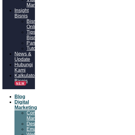
Marketing
Insight
Bisnis
Bisnis
Online
Tips
Bisnis
Panduan
Tutorial
News &
Update
Hubungi
Kami
Kalkulator
Bisnis
NEW
Blog
Digital
Marketing
Content
Marketing
Desain
Email
Website