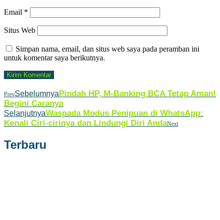
Email
*
Situs Web
Simpan nama, email, dan situs web saya pada peramban ini
untuk komentar saya berikutnya.
Pindah HP, M-Banking BCA Tetap Aman!
Sebelumnya
Prev
Begini Caranya
Waspada Modus Penipuan di WhatsApp:
Selanjutnya
Kenali Ciri-cirinya dan Lindungi Diri Anda
Next
Terbaru