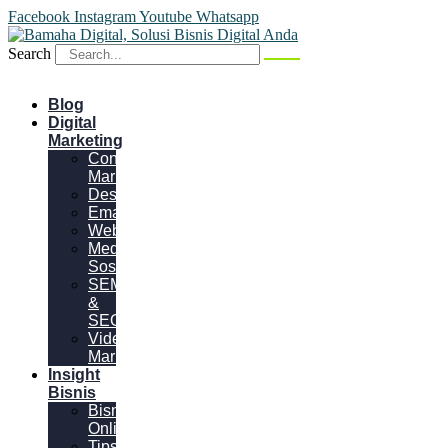
Facebook
Instagram
Youtube
Whatsapp
Search
Blog
Digital
Marketing
Content
Marketing
Desain
Email
Website
Media
Sosial
SEM
&
SEO
Video
Marketing
Insight
Bisnis
Bisnis
Online
Tips