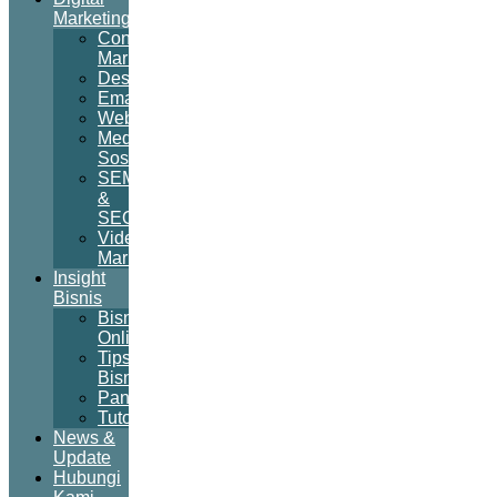
Marketing
Content
Marketing
Desain
Email
Website
Media
Sosial
SEM
&
SEO
Video
Marketing
Insight
Bisnis
Bisnis
Online
Tips
Bisnis
Panduan
Tutorial
News &
Update
Hubungi