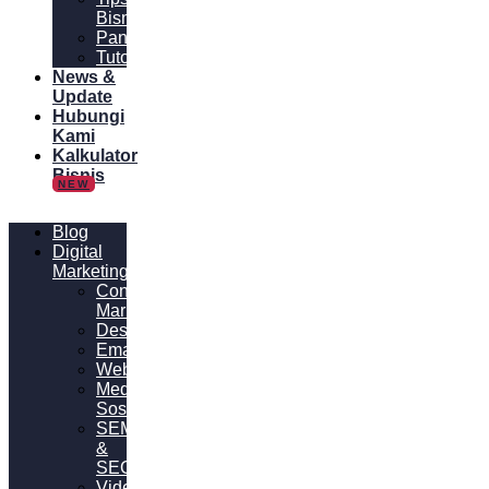
Bisnis
Panduan
Tutorial
News &
Update
Hubungi
Kami
Kalkulator
Bisnis
NEW
Blog
Digital
Marketing
Content
Marketing
Desain
Email
Website
Media
Sosial
SEM
&
SEO
Video