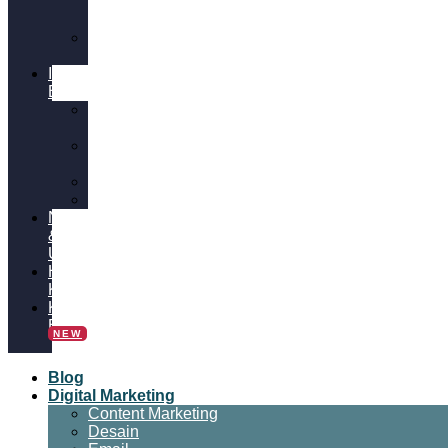
&
SEO
Video
Marketing
Insight
Bisnis
Bisnis
Online
Tips
Bisnis
Panduan
Tutorial
News
&
Update
Hubungi
Kami
Kalkulator
Bisnis
NEW
Blog
Digital Marketing
Content Marketing
Desain