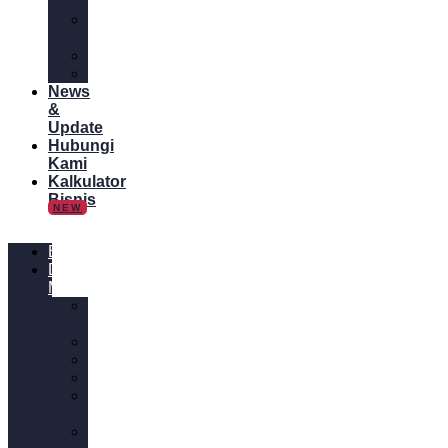
Online
Tips
Bisnis
Panduan
Tutorial
News
&
Update
Hubungi
Kami
Kalkulator
Bisnis
NEW
Blog
Digital
Marketing
Content
Marketing
Desain
Email
Website
Media
Sosial
SEM