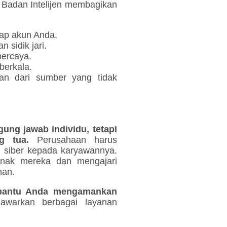
Badan Intelijen membagikan
iap akun Anda.
n sidik jari.
percaya.
berkala.
an dari sumber yang tidak
ng jawab individu, tetapi
g tua.
Perusahaan harus
 siber kepada karyawannya.
-anak mereka dan mengajari
man.
embantu Anda mengamankan
warkan berbagai layanan