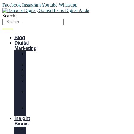
Facebook
Instagram
Youtube
Whatsapp
Search
Blog
Digital
Marketing
Content
Marketing
Desain
Email
Website
Media
Sosial
SEM
&
SEO
Video
Marketing
Insight
Bisnis
Bisnis