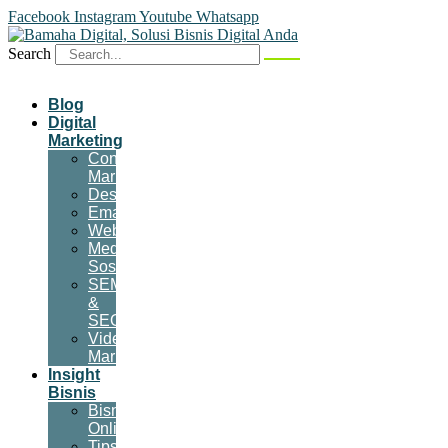
Facebook
Instagram
Youtube
Whatsapp
Search
Blog
Digital
Marketing
Content
Marketing
Desain
Email
Website
Media
Sosial
SEM
&
SEO
Video
Marketing
Insight
Bisnis
Bisnis
Online
Tips