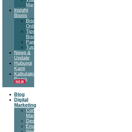
Marketing
Insight
Bisnis
Bisnis
Online
Tips
Bisnis
Panduan
Tutorial
News &
Update
Hubungi
Kami
Kalkulator
Bisnis
NEW
Blog
Digital
Marketing
Content
Marketing
Desain
Email
Website