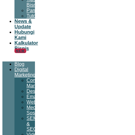
Bisnis
Panduan
Tutorial
News &
Update
Hubungi
Kami
Kalkulator
Bisnis
NEW
Blog
Digital
Marketing
Content
Marketing
Desain
Email
Website
Media
Sosial
SEM
&
SEO
Video