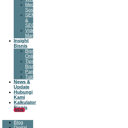
Media
Sosial
SEM
&
SEO
Video
Marketing
Insight
Bisnis
Bisnis
Online
Tips
Bisnis
Panduan
Tutorial
News &
Update
Hubungi
Kami
Kalkulator
Bisnis
NEW
Blog
Digital