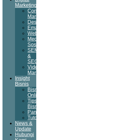
Marketing
Content
Marketing
Desain
Email
Website
Media
Sosial
SEM
&
SEO
Video
Marketing
Insight
Bisnis
Bisnis
Online
Tips
Bisnis
Panduan
Tutorial
News &
Update
Hubungi