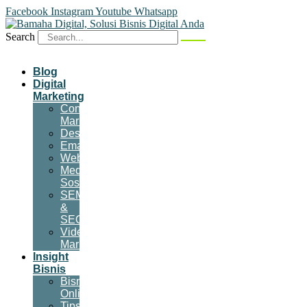
Facebook
Instagram
Youtube
Whatsapp
Search
Blog
Digital
Marketing
Content
Marketing
Desain
Email
Website
Media
Sosial
SEM
&
SEO
Video
Marketing
Insight
Bisnis
Bisnis
Online
Tips