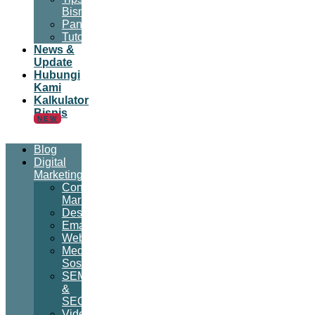
Bisnis
Panduan
Tutorial
News &
Update
Hubungi
Kami
Kalkulator
Bisnis
NEW
Blog
Digital
Marketing
Content
Marketing
Desain
Email
Website
Media
Sosial
SEM
&
SEO
Video