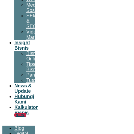
Media
Sosial
SEM
&
SEO
Video
Marketing
Insight
Bisnis
Bisnis
Online
Tips
Bisnis
Panduan
Tutorial
News &
Update
Hubungi
Kami
Kalkulator
Bisnis
NEW
Blog
Digital