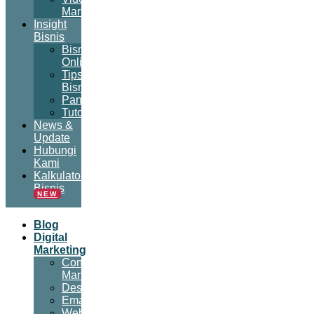
Marketing
Insight
Bisnis
Bisnis
Online
Tips
Bisnis
Panduan
Tutorial
News &
Update
Hubungi
Kami
Kalkulator
Bisnis
NEW
Blog
Digital
Marketing
Content
Marketing
Desain
Email
Website