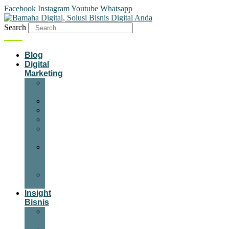
Facebook
Instagram
Youtube
Whatsapp
Search
Blog
Digital
Marketing
Content
Marketing
Desain
Email
Website
Media
Sosial
SEM
&
SEO
Video
Marketing
Insight
Bisnis
Bisnis
Online