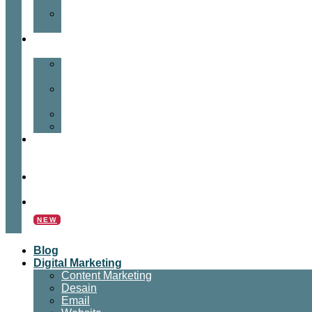
SEO
Video
Marketing
Insight
Bisnis
Bisnis
Online
Tips
Bisnis
Panduan
Tutorial
News
&
Update
Hubungi
Kami
Kalkulator
Bisnis
NEW
Blog
Digital Marketing
Content Marketing
Desain
Email