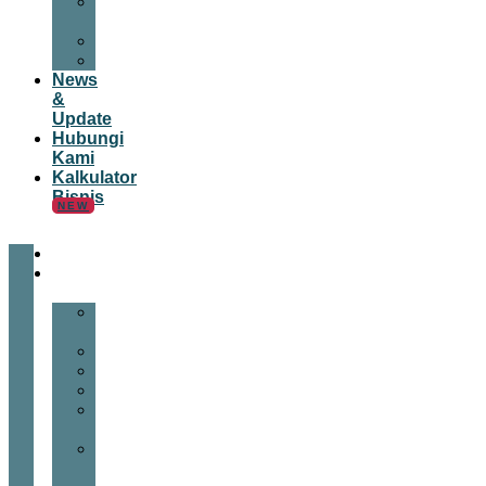
Tips
Bisnis
Panduan
Tutorial
News
&
Update
Hubungi
Kami
Kalkulator
Bisnis
NEW
Blog
Digital
Marketing
Content
Marketing
Desain
Email
Website
Media
Sosial
SEM
&