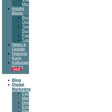
Marketing
Insight
Bisnis
Bisnis
Online
Tips
Bisnis
Panduan
Tutorial
News &
Update
Hubungi
Kami
Kalkulator
Bisnis
NEW
Blog
Digital
Marketing
Content
Marketing
Desain
Email
Website