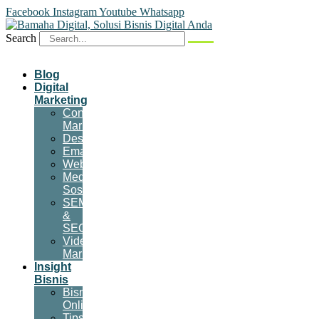
Facebook
Instagram
Youtube
Whatsapp
Search
Blog
Digital
Marketing
Content
Marketing
Desain
Email
Website
Media
Sosial
SEM
&
SEO
Video
Marketing
Insight
Bisnis
Bisnis
Online
Tips