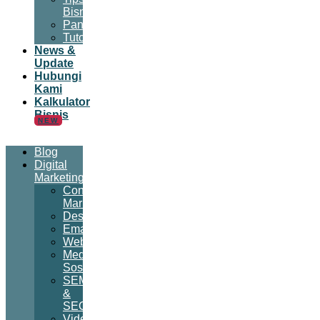
Bisnis
Panduan
Tutorial
News &
Update
Hubungi
Kami
Kalkulator
Bisnis
NEW
Blog
Digital
Marketing
Content
Marketing
Desain
Email
Website
Media
Sosial
SEM
&
SEO
Video