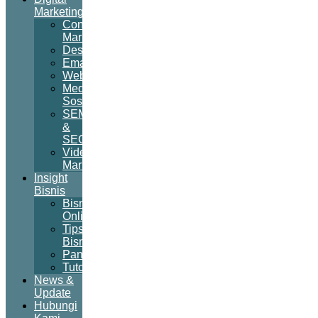
Marketing
Content
Marketing
Desain
Email
Website
Media
Sosial
SEM
&
SEO
Video
Marketing
Insight
Bisnis
Bisnis
Online
Tips
Bisnis
Panduan
Tutorial
News &
Update
Hubungi