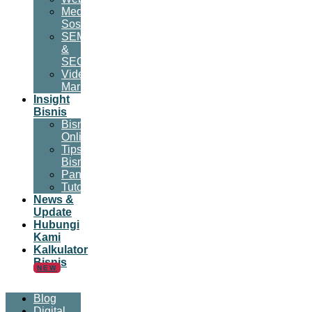
Media
Sosial
SEM
&
SEO
Video
Marketing
Insight
Bisnis
Bisnis
Online
Tips
Bisnis
Panduan
Tutorial
News &
Update
Hubungi
Kami
Kalkulator
Bisnis
NEW
Blog
Digital